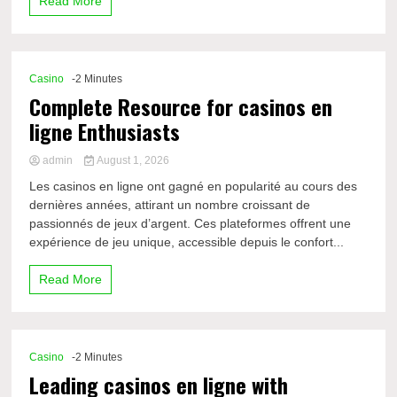
Read More
Casino
-2 Minutes
Complete Resource for casinos en
ligne Enthusiasts
admin
August 1, 2026
Les casinos en ligne ont gagné en popularité au cours des
dernières années, attirant un nombre croissant de
passionnés de jeux d’argent. Ces plateformes offrent une
expérience de jeu unique, accessible depuis le confort...
Read More
Casino
-2 Minutes
Leading casinos en ligne with