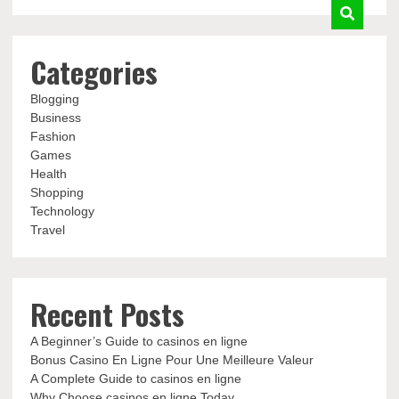
Categories
Blogging
Business
Fashion
Games
Health
Shopping
Technology
Travel
Recent Posts
A Beginner’s Guide to casinos en ligne
Bonus Casino En Ligne Pour Une Meilleure Valeur
A Complete Guide to casinos en ligne
Why Choose casinos en ligne Today