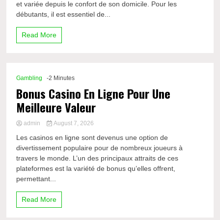
et variée depuis le confort de son domicile. Pour les
débutants, il est essentiel de...
Read More
Gambling
-2 Minutes
Bonus Casino En Ligne Pour Une
Meilleure Valeur
admin
August 7, 2026
Les casinos en ligne sont devenus une option de
divertissement populaire pour de nombreux joueurs à
travers le monde. L’un des principaux attraits de ces
plateformes est la variété de bonus qu’elles offrent,
permettant...
Read More