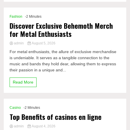
Fashion
-2 Minutes
Discover Exclusive Behemoth Merch
for Metal Enthusiasts
admin
August 5, 2026
For metal enthusiasts, the allure of exclusive merchandise
is undeniable. It serves as a tangible connection to the
music and bands they hold dear, allowing them to express
their passion in a unique and...
Read More
Casino
-2 Minutes
Top Benefits of casinos en ligne
admin
August 4, 2026