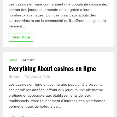
Les casinos en ligne connaissent une popularité croissante,
attirant des joueurs du monde entier grâce à leurs
nombreux avantages. L’un des principaux atouts des
casinos virtuels est la commodité qu’ils offrent. Les joueurs
peuvent...
Read More
Game
-2 Minutes
Everything About casinos en ligne
admin
August 3, 2026
Les casinos en ligne ont connu une popularité croissante
ces dernières années, offrant aux joueurs une alternative
pratique et accessible aux établissements de jeux
traditionnels. Avec l’avènement d’Internet, ces plateformes
permettent aux utilisateurs de...