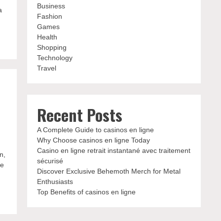
Business
a
Fashion
Games
Health
Shopping
Technology
Travel
Recent Posts
A Complete Guide to casinos en ligne
Why Choose casinos en ligne Today
Casino en ligne retrait instantané avec traitement
n,
sécurisé
he
Discover Exclusive Behemoth Merch for Metal
Enthusiasts
Top Benefits of casinos en ligne