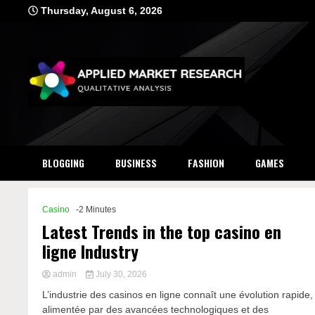
Skip
Thursday, August 6, 2026
to
content
Applied Mar
Qualitative Analysis
BLOGGING
BUSINESS
FASHION
GAMES
Casino
-2 Minutes
Latest Trends in the top casino en
ligne Industry
admin
July 30, 2026
L’industrie des casinos en ligne connaît une évolution rapide,
alimentée par des avancées technologiques et des