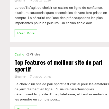
admin
July 27, 2026
Lorsqu’il s’agit de choisir un casino en ligne de confiance,
plusieurs caractéristiques essentielles doivent être prises en
compte. La sécurité est l’une des préoccupations les plus
importantes pour les joueurs. Un casino fiable doit...
Read More
Casino
-2 Minutes
Top Features of meilleur site de pari
sportif
admin
July 27, 2026
Le choix d’un site de pari sportif est crucial pour les amateur
de jeux d’argent en ligne. Plusieurs caractéristiques
déterminent la qualité d’une plateforme, et il est essentiel de
les prendre en compte pour...