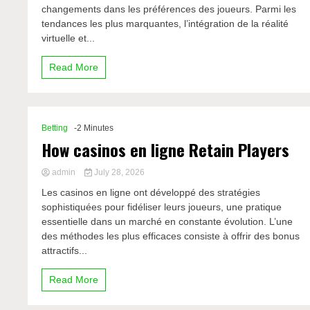
changements dans les préférences des joueurs. Parmi les
tendances les plus marquantes, l’intégration de la réalité
virtuelle et...
Read More
Betting
-2 Minutes
How casinos en ligne Retain Players
admin
July 28, 2026
Les casinos en ligne ont développé des stratégies
sophistiquées pour fidéliser leurs joueurs, une pratique
essentielle dans un marché en constante évolution. L’une
des méthodes les plus efficaces consiste à offrir des bonus
attractifs...
Read More