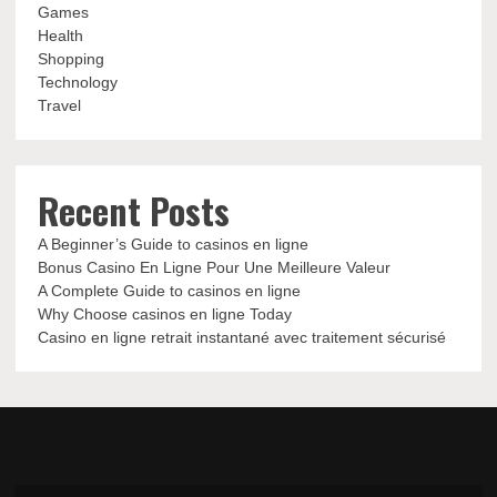
Games
Health
Shopping
Technology
Travel
Recent Posts
A Beginner’s Guide to casinos en ligne
Bonus Casino En Ligne Pour Une Meilleure Valeur
A Complete Guide to casinos en ligne
Why Choose casinos en ligne Today
Casino en ligne retrait instantané avec traitement sécurisé