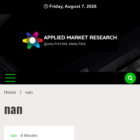
Skip
Friday, August 7, 2026
to
content
Applied
Qualitative Analysis
Market
Home
nan
Research
nan
nan
-0 Minutes